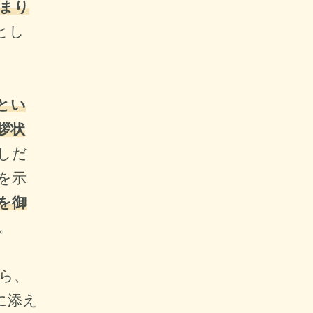
まり
とし
とい
拶状
しだ
を示
を御
。
ら、
に添え