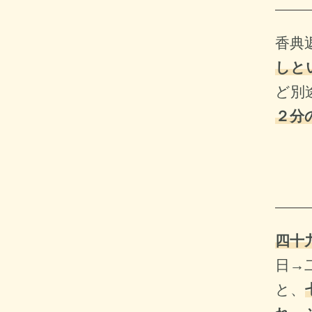
香典
しと
ど別
２分
四十
日→
と、