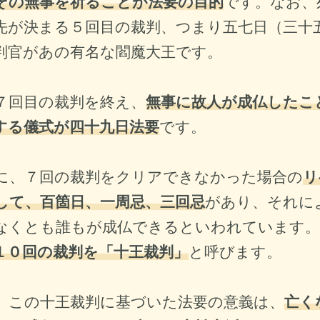
その無事を祈ることが法要の目的
です。なお、
先が決まる５回目の裁判、つまり五七日（三十
判官があの有名な閻魔大王
です。
７回目の裁判を終え、
無事に故人が成仏したこ
する儀式が四十九日法要
です。
に、７回の裁判をクリアできなかった場合の
リ
して、百箇日、一周忌、三回忌
があり、それに
なくとも誰もが成仏できるといわれています。
１０回の裁判を「十王裁判」
と呼びます。
、この十王裁判に基づいた法要の意義は、
亡く