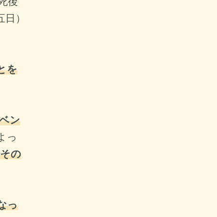
死後
五日）
とを
ベン
よっ
その
なっ