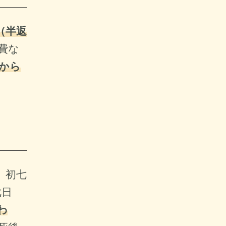
（半返
費な
から
、初七
七日
わ