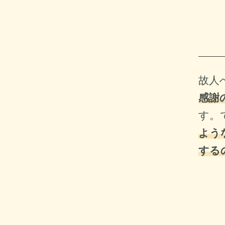
故人
感謝
す。
よう
する