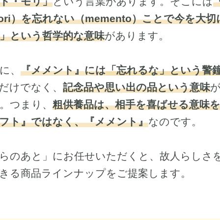
ト・モリ」
という言葉があります。そこには
ori）を忘れない（memento）ことで今を大切
」という哲学的な意味
があります。
に、
『メメント』には
「忘れるな」という警
だけでなく、
記念品や思い出の品という意味
。つまり、
粗供養品は、相手を喜ばせる意味
フト』ではなく、『メメント』
なのです。
らのあと」にお任せいただくと、故人らしさ
きる商品ラインナップをご提案します。