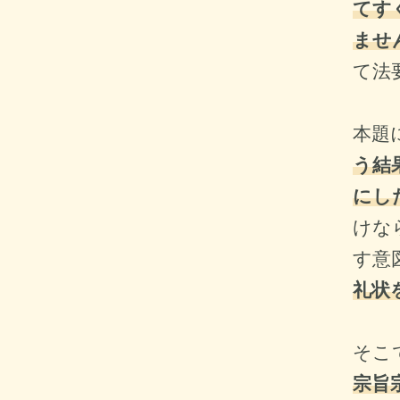
てす
ませ
て法
本題
う結
にし
けな
す意
礼状
そこ
宗旨