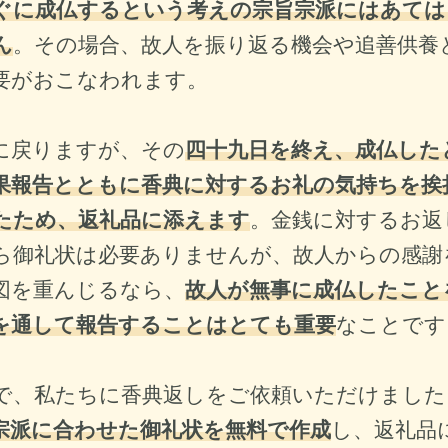
ぐに成仏するという考えの宗旨宗派にはあては
ん
。その場合、故人を振り返る機会や追善供養
要がおこなわれます。
に戻りますが、その
四十九日を終え、成仏した
果報告とともに香典に対するお礼の気持ちを挨
たため、返礼品に添えます
。金銭に対するお返
ら御礼状は必要ありませんが、故人からの感謝
図を重んじるなら、
故人が無事に成仏したこと
を通して報告することはとても重要
なことです
で、私たちに香典返しをご依頼いただけました
宗派に合わせた御礼状を無料で作成
し、返礼品