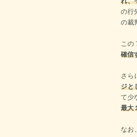
れ、
の行
の裁
この
確信
さら
ジと
て少
最大
なお