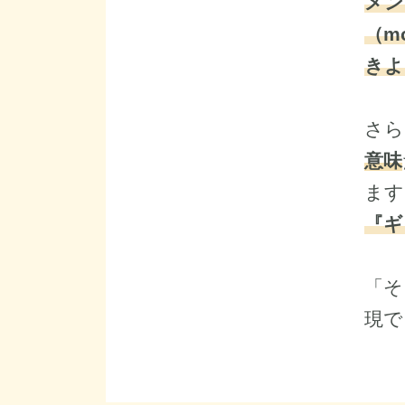
メン
（m
きよ
さら
意味
ます
『ギ
「そ
現で