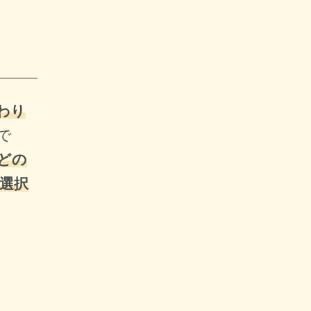
わり
で
どの
選択