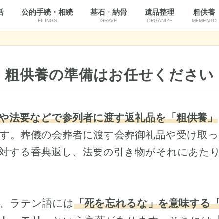
活
公的手続・相続
墓石・納骨
遺品整理
粗供養
FILINGS
GRAVE
ORGANIZE
MEMENTO
粗供養の準備はお任せください
や法要などで参列者に渡す返礼品を「粗供養」
す。葬儀の会葬者に渡す会葬御礼品や受け取っ
対する香典返し、法要の引き物がそれにあた
、
ラテン語には
「死を忘れるな」を意味する