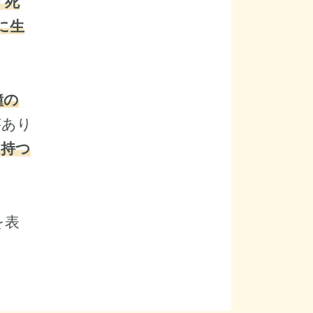
「死
に生
鐘の
があり
を持つ
を表