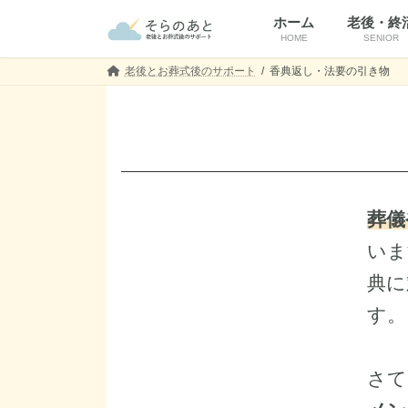
コ
ナ
ホーム
老後・終
ン
ビ
HOME
SENIOR
テ
ゲ
ン
ー
老後とお葬式後のサポート
香典返し・法要の引き物
ツ
シ
へ
ョ
ス
ン
キ
に
ッ
移
プ
動
葬儀
いま
典に
す。
さて