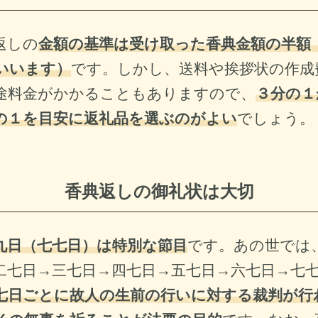
返しの
金額の基準は受け取った香典金額の半額
いいます）
です。しかし、送料や挨拶状の作成
途料金がかかることもありますので、
３分の１
の１を目安に返礼品を選ぶのがよい
でしょう。
香典返しの御礼状は大切
九日（七七日）は特別な節目
です。あの世では
二七日→三七日→四七日→五七日→六七日→七
七日ごとに故人の生前の行いに対する裁判が行