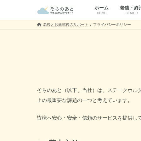
コ
ナ
ホーム
老後・終
ン
ビ
HOME
SENIOR
テ
ゲ
ン
ー
老後とお葬式後のサポート
プライバシーポリシー
ツ
シ
へ
ョ
ス
ン
キ
に
ッ
移
プ
動
そらのあと（以下、当社）は、ステークホル
上の最重要な課題の一つと考えています。
皆様へ安心・安全・信頼のサービスを提供し