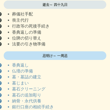
逝去
～ 四十九日
葬儀社手配
喪主代行
行政等の死後手続き
香典返しの準備
位牌の
切り替え
法要の引き物準備
忌明け
～ 一周忌
香典返し
仏壇の準備
墓・墓誌の建立
墓じまい
墓石クリーニング
墓石の追加彫り
納骨・永代供養
銀行口座の相続手続き