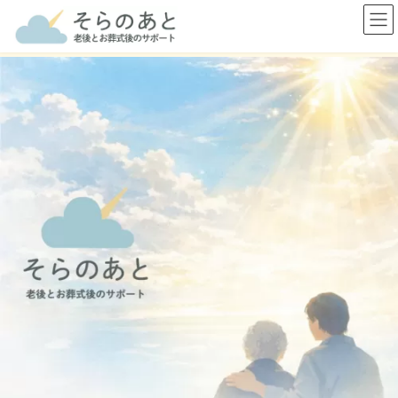
コ
ナ
ン
ビ
テ
ゲ
ン
ー
ツ
シ
へ
ョ
ス
ン
キ
に
ッ
移
プ
動